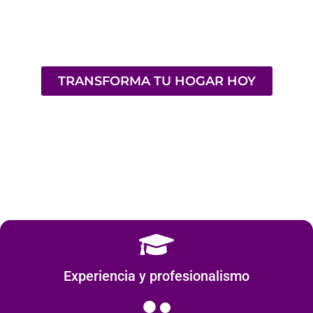
y enlucidos
Con dedicación y precisión, renovamos y protegemos tu
hogar, realzando su imagen con acabados
excepcionales.
TRANSFORMA TU HOGAR HOY
Experiencia y profesionalismo